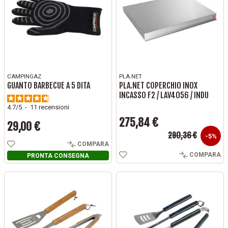
CAMPINGAZ
PLA.NET
GUANTO BARBECUE A 5 DITA
PLA.NET COPERCHIO INOX
INCASSO F2 / LAV4056 / INDU
4.7
/
5
-
11
recensioni
275,84 €
29,00 €
Prezzo base
Prezzo
290,36 €
Prezzo
-5%
COMPARA
COMPARA
PRONTA CONSEGNA