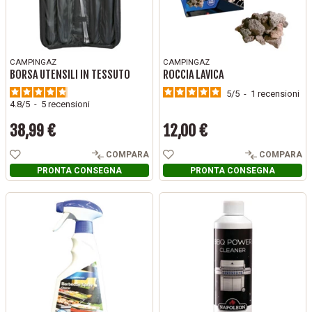
CAMPINGAZ
CAMPINGAZ
BORSA UTENSILI IN TESSUTO
ROCCIA LAVICA
5
/
5
-
1
recensioni
4.8
/
5
-
5
recensioni
38,99 €
12,00 €
Prezzo
Prezzo
COMPARA
COMPARA
PRONTA CONSEGNA
PRONTA CONSEGNA