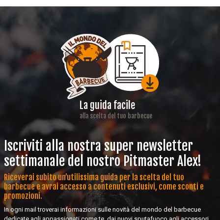
La guida facile
alla scelta del tuo barbecue
Iscriviti alla nostra super newsletter
settimanale del nostro Pitmaster Alex!
Riceverai subito un’utilissima guida per la scelta del tuo
barbecue e avrai accesso a contenuti esclusivi, come sconti e
promozioni.
In ogni mail troverai informazioni sulle novità del mondo del barbecue
dedicate agli appassionati come te, dai nuovi sputafuoco agli accessori,