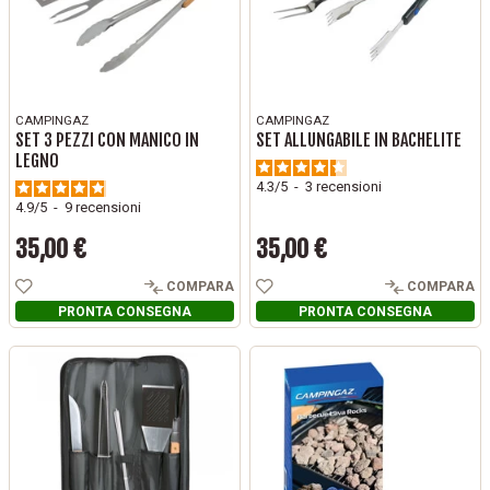
CAMPINGAZ
CAMPINGAZ
SET 3 PEZZI CON MANICO IN
SET ALLUNGABILE IN BACHELITE
LEGNO
4.3
/
5
-
3
recensioni
4.9
/
5
-
9
recensioni
35,00 €
35,00 €
Prezzo
Prezzo
COMPARA
COMPARA
PRONTA CONSEGNA
PRONTA CONSEGNA