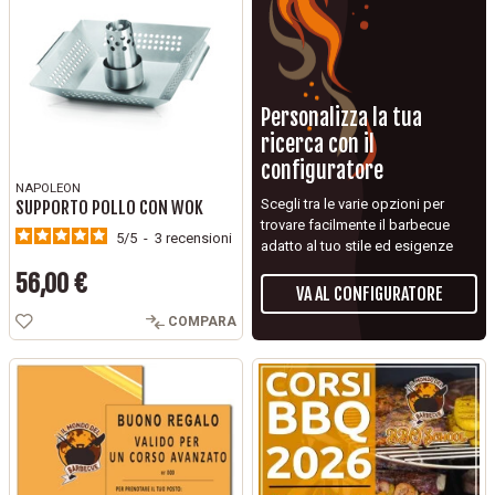
Personalizza la tua
ricerca con il
configuratore
NAPOLEON
Scegli tra le varie opzioni per
SUPPORTO POLLO CON WOK
trovare facilmente il barbecue
5
/
5
-
3
recensioni
adatto al tuo stile ed esigenze
56,00 €
VA AL CONFIGURATORE
Prezzo
COMPARA