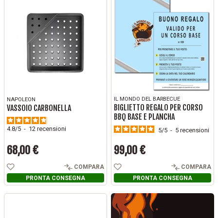
sempre nuovo alle tue grigliate. Enjoy yourself!
IL MONDO DEL BARBECUE
NAPOLEON
BIGLIETTO REGALO PER CORSO
VASSOIO CARBONELLA
BBQ BASE E PLANCHA
4.8
/
5
-
12
recensioni
5
/
5
-
5
recensioni
68,00 €
99,00 €
Prezzo
Prezzo
COMPARA
COMPARA
PRONTA CONSEGNA
PRONTA CONSEGNA