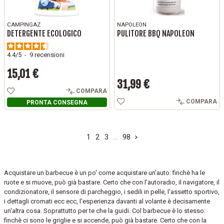
CAMPINGAZ
NAPOLEON
DETERGENTE ECOLOGICO
PULITORE BBQ NAPOLEON
4.4
/
5
-
9
recensioni
15,01 €
Prezzo
31,99 €
Prezzo
COMPARA
COMPARA
PRONTA CONSEGNA
1
2
3
…
98
Acquistare un barbecue è un po' come acquistare un'auto: finchè ha le
ruote e si muove, può già bastare. Certo che con l'autoradio, il navigatore, il
condizionatore, il sensore di parcheggio, i sedili in pelle, l'assetto sportivo,
i dettagli cromati ecc ecc, l'esperienza davanti al volante è decisamente
un'altra cosa. Soprattutto per te che la guidi. Col barbecue è lo stesso:
finchè ci sono le griglie e si accende, può già bastare. Certo che con la