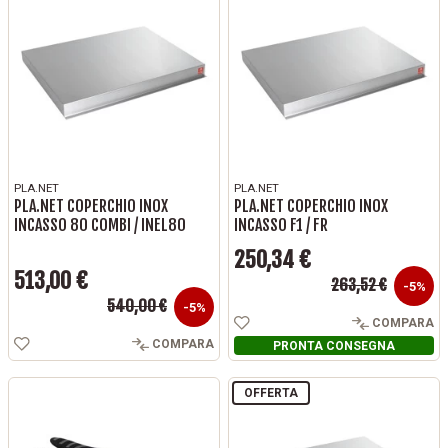
PLA.NET
PLA.NET
PLA.NET COPERCHIO INOX
PLA.NET COPERCHIO INOX
INCASSO 80 COMBI / INEL80
INCASSO F1 / FR
250,34 €
513,00 €
Prezzo base
263,52 €
Prezzo
-5%
Prezzo base
540,00 €
Prezzo
-5%
COMPARA
COMPARA
PRONTA CONSEGNA
OFFERTA