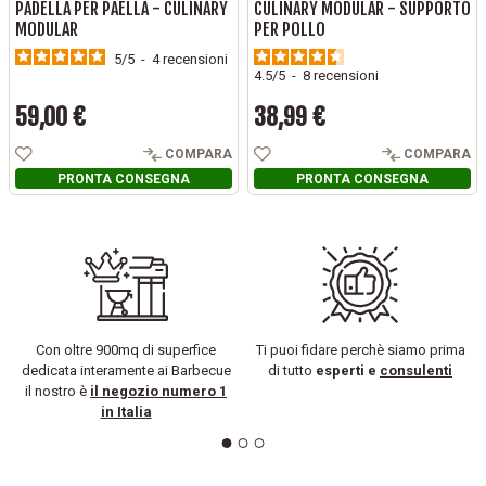
PADELLA PER PAELLA - CULINARY
CULINARY MODULAR - SUPPORTO
MODULAR
PER POLLO
5
/
5
-
4
recensioni
4.5
/
5
-
8
recensioni
59,00 €
38,99 €
Prezzo
Prezzo
COMPARA
COMPARA
PRONTA CONSEGNA
PRONTA CONSEGNA
Con oltre 900mq di superfice
Ti puoi fidare perchè siamo prima
dedicata interamente ai Barbecue
di tutto
esperti e
consulenti
il nostro è
il negozio numero 1
in Italia