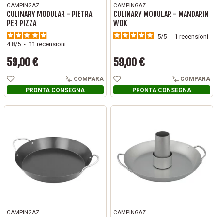
CAMPINGAZ
CAMPINGAZ
CULINARY MODULAR - PIETRA
CULINARY MODULAR - MANDARIN
PER PIZZA
WOK
5
/
5
-
1
recensioni
4.8
/
5
-
11
recensioni
59,00 €
59,00 €
Prezzo
Prezzo
COMPARA
COMPARA
PRONTA CONSEGNA
PRONTA CONSEGNA
CAMPINGAZ
CAMPINGAZ