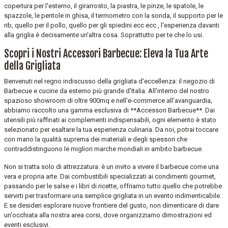
copertura per l'esterno, il girarrosto, la piastra, le pinze, le spatole, le
spazzole, le pentole in ghisa, il termometro con la sonda, il supporto per le
rib, quello per il pollo, quello per gli spiedini ecc ecc , l'esperienza davanti
alla griglia è decisamente un'altra cosa. Soprattutto per te che lo usi.
Scopri i Nostri Accessori Barbecue: Eleva la Tua Arte
della Grigliata
Benvenuti nel regno indiscusso della grigliata d'eccellenza: il negozio di
Barbecue e cucine da esterno più grande d'Italia. All'interno del nostro
spazioso showroom di oltre 900mq e nell'e-commerce all'avanguardia,
abbiamo raccolto una gamma esclusiva di **Accessori Barbecue**. Dai
utensili più raffinati ai complementi indispensabili, ogni elemento è stato
selezionato per esaltare la tua esperienza culinaria. Da noi, potrai toccare
con mano la qualità suprema dei materiali e degli spessori che
contraddistinguono le migliori marche mondiali in ambito barbecue.
Non si tratta solo di attrezzatura: è un invito a vivere il barbecue come una
vera e propria arte. Dai combustibili specializzati ai condimenti gourmet,
passando per le salse e i libri di ricette, offriamo tutto quello che potrebbe
servirti per trasformare una semplice grigliata in un evento indimenticabile.
E se desideri esplorare nuove frontiere del gusto, non dimenticare di dare
un'occhiata alla nostra area corsi, dove organizziamo dimostrazioni ed
eventi esclusivi.