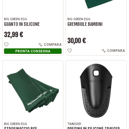
BIG GREEN EGG
BIG GREEN EGG
GUANTO IN SILICONE
GREMBIULE BAMBINI
32,99 €
Prezzo
30,00 €
Prezzo
COMPARA
COMPARA
PRONTA CONSEGNA
BIG GREEN EGG
TRAEGER