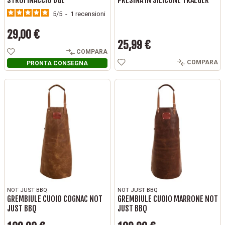
STROFINACCIO BGE
PRESINA IN SILICONE TRAEGER
5
/
5
-
1
recensioni
29,00 €
Prezzo
25,99 €
Prezzo
COMPARA
COMPARA
PRONTA CONSEGNA
NOT JUST BBQ
NOT JUST BBQ
GREMBIULE CUOIO COGNAC NOT
GREMBIULE CUOIO MARRONE NOT
JUST BBQ
JUST BBQ