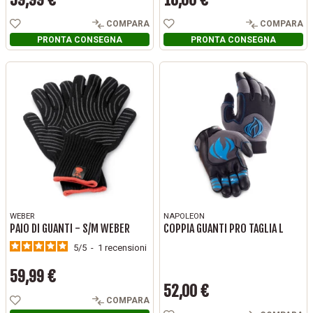
Prezzo
Prezzo
COMPARA
COMPARA
PRONTA CONSEGNA
PRONTA CONSEGNA
WEBER
NAPOLEON
PAIO DI GUANTI - S/M WEBER
COPPIA GUANTI PRO TAGLIA L
5
/
5
-
1
recensioni
59,99 €
Prezzo
52,00 €
Prezzo
COMPARA