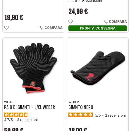
4.4
/
5
-
9
recensioni
24,99 €
Prezzo
19,90 €
Prezzo
COMPARA
COMPARA
PRONTA CONSEGNA
WEBER
WEBER
PAIO DI GUANTI - L/XL WEBER
GUANTO NERO
5
/
5
-
2
recensioni
4.7
/
5
-
3
recensioni
59,99 €
18,00 €