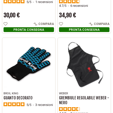
5
/
5
-
1
recensioni
4.7
/
5
-
6
recensioni
30,00 €
34,90 €
Prezzo
Prezzo
COMPARA
COMPARA
PRONTA CONSEGNA
PRONTA CONSEGNA
BROIL KING
WEBER
GUANTO DECORATO
GREMBIULE REGOLABILE WEBER -
NERO
5
/
5
-
3
recensioni