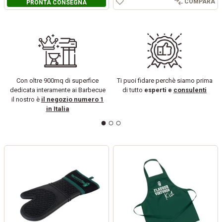
COMPARA
PRONTA CONSEGNA
Con oltre 900mq di superfice
Ti puoi fidare perchè siamo prima
dedicata interamente ai Barbecue
di tutto
esperti e
consulenti
il nostro è
il negozio numero 1
in Italia