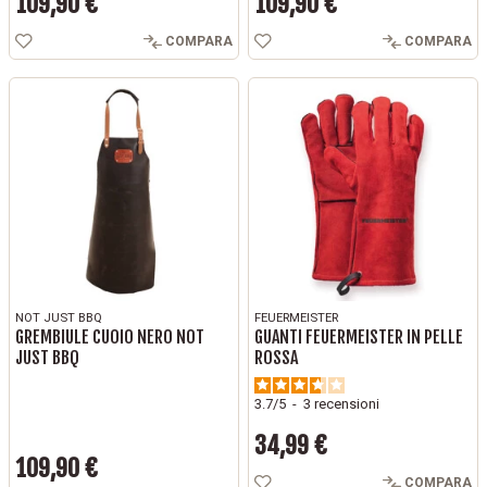
109,90 €
109,90 €
Prezzo
Prezzo
COMPARA
COMPARA
NOT JUST BBQ
FEUERMEISTER
GREMBIULE CUOIO NERO NOT
GUANTI FEUERMEISTER IN PELLE
JUST BBQ
ROSSA
3.7
/
5
-
3
recensioni
34,99 €
Prezzo
109,90 €
Prezzo
COMPARA