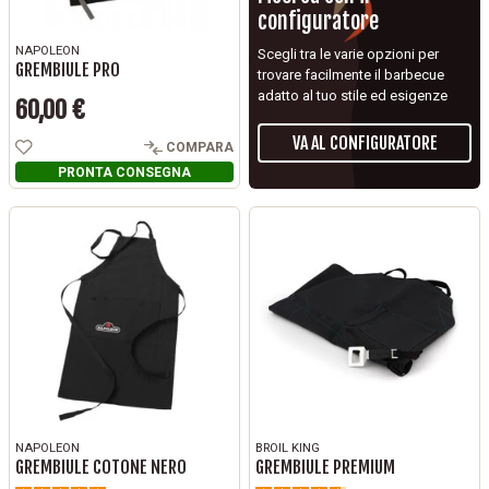
configuratore
NAPOLEON
Scegli tra le varie opzioni per
GREMBIULE PRO
trovare facilmente il barbecue
adatto al tuo stile ed esigenze
60,00 €
Prezzo
VA AL CONFIGURATORE
COMPARA
PRONTA CONSEGNA
NAPOLEON
BROIL KING
GREMBIULE COTONE NERO
GREMBIULE PREMIUM