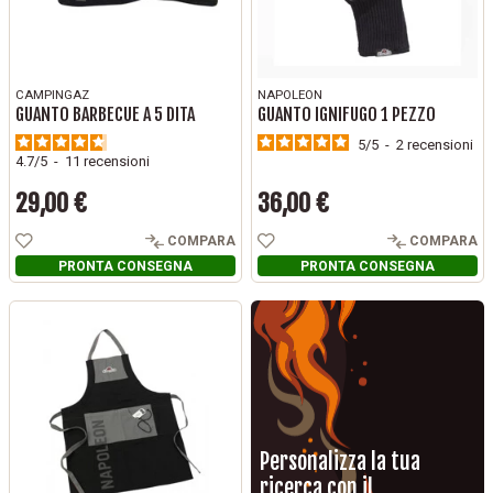
CAMPINGAZ
NAPOLEON
GUANTO BARBECUE A 5 DITA
GUANTO IGNIFUGO 1 PEZZO
5
/
5
-
2
recensioni
4.7
/
5
-
11
recensioni
29,00 €
36,00 €
Prezzo
Prezzo
COMPARA
COMPARA
PRONTA CONSEGNA
PRONTA CONSEGNA
Personalizza la tua
ricerca con il