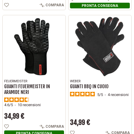
COMPARA
PRONTA CONSEGNA
FEUERMEISTER
WEBER
GUANTI FEUERMEISTER IN
GUANTI BBQ IN CUOIO
ARAMIDE NERI
5
/
5
-
4
recensioni
4.6
/
5
-
10
recensioni
34,99 €
Prezzo
34,99 €
Prezzo
COMPARA
COMPARA
PRONTA CONSEGNA