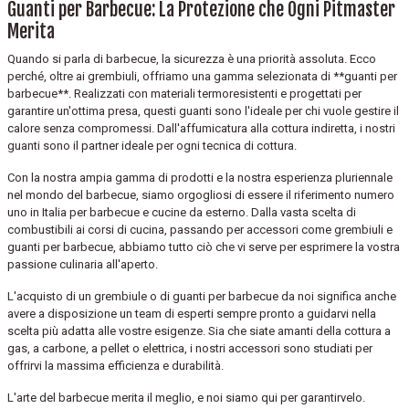
Guanti per Barbecue: La Protezione che Ogni Pitmaster
Merita
Quando si parla di barbecue, la sicurezza è una priorità assoluta. Ecco
perché, oltre ai grembiuli, offriamo una gamma selezionata di **guanti per
barbecue**. Realizzati con materiali termoresistenti e progettati per
garantire un'ottima presa, questi guanti sono l'ideale per chi vuole gestire il
calore senza compromessi. Dall'affumicatura alla cottura indiretta, i nostri
guanti sono il partner ideale per ogni tecnica di cottura.
Con la nostra ampia gamma di prodotti e la nostra esperienza pluriennale
nel mondo del barbecue, siamo orgogliosi di essere il riferimento numero
uno in Italia per barbecue e cucine da esterno. Dalla vasta scelta di
combustibili ai corsi di cucina, passando per accessori come grembiuli e
guanti per barbecue, abbiamo tutto ciò che vi serve per esprimere la vostra
passione culinaria all'aperto.
L'acquisto di un grembiule o di guanti per barbecue da noi significa anche
avere a disposizione un team di esperti sempre pronto a guidarvi nella
scelta più adatta alle vostre esigenze. Sia che siate amanti della cottura a
gas, a carbone, a pellet o elettrica, i nostri accessori sono studiati per
offrirvi la massima efficienza e durabilità.
L'arte del barbecue merita il meglio, e noi siamo qui per garantirvelo.