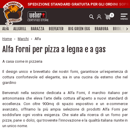
SPEDIZIONE STANDARD GRATUITA PER GLI ORDINI SOPRA I
0
CERTIFIED STORE
ALFA
ALLGRILL
BARAZZA
BEEFEATER
BIG GREEN EGG
BRABURA
BROIL KING
Home
Marchi
Alfa
Alfa Forni per pizza a legna e a gas
A casa come in pizzeria
Il design unico e brevettato dei nostri forni, garantisce un’esperienza di
cottura confortevole ed elegante, sia in una cucina da esterno che nel
giardino
Benvenuti nella sezione dedicata a Alfa Forni, il marchio italiano per
antonomasia che eleva l'arte della cottura all'aperto a nuovi standard di
eccellenza. Con oltre 900mq di spazio espositivo e un e-commerce
avanzato, offriamo la più ampia selezione di prodotti Alfa Forni per
soddisfare ogni vostra esigenza. Che siate alla ricerca di un forno per
pizze, pane o dolci, qui troverete l'innovazione e la qualità italiana riunite in
un unico nome.