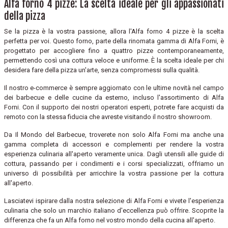
Alfa forno 4 pizze: La scelta ideale per gli appassionati
della pizza
Se la pizza è la vostra passione, allora l'Alfa forno 4 pizze è la scelta
perfetta per voi. Questo forno, parte della rinomata gamma di Alfa Forni, è
progettato per accogliere fino a quattro pizze contemporaneamente,
permettendo così una cottura veloce e uniforme. È la scelta ideale per chi
desidera fare della pizza un'arte, senza compromessi sulla qualità.
Il nostro e-commerce è sempre aggiornato con le ultime novità nel campo
dei barbecue e delle cucine da esterno, incluso l'assortimento di Alfa
Forni. Con il supporto dei nostri operatori esperti, potrete fare acquisti da
remoto con la stessa fiducia che avreste visitando il nostro showroom.
Da Il Mondo del Barbecue, troverete non solo Alfa Forni ma anche una
gamma completa di accessori e complementi per rendere la vostra
esperienza culinaria all'aperto veramente unica. Dagli utensili alle guide di
cottura, passando per i condimenti e i corsi specializzati, offriamo un
universo di possibilità per arricchire la vostra passione per la cottura
all'aperto.
Lasciatevi ispirare dalla nostra selezione di Alfa Forni e vivete l'esperienza
culinaria che solo un marchio italiano d'eccellenza può offrire. Scoprite la
differenza che fa un Alfa forno nel vostro mondo della cucina all'aperto.