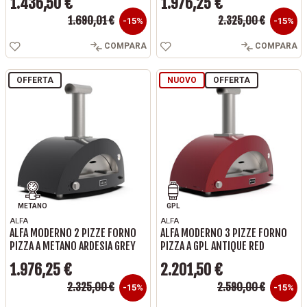
1.436,50 €
1.976,25 €
Prezzo base
Prezzo base
1.690,01 €
2.325,00 €
Prezzo
Prezzo
-15%
-15%
COMPARA
COMPARA
OFFERTA
NUOVO
OFFERTA
METANO
GPL
ALFA
ALFA
ALFA MODERNO 2 PIZZE FORNO
ALFA MODERNO 3 PIZZE FORNO
PIZZA A METANO ARDESIA GREY
PIZZA A GPL ANTIQUE RED
1.976,25 €
2.201,50 €
Prezzo base
Prezzo base
2.325,00 €
2.590,00 €
Prezzo
Prezzo
-15%
-15%