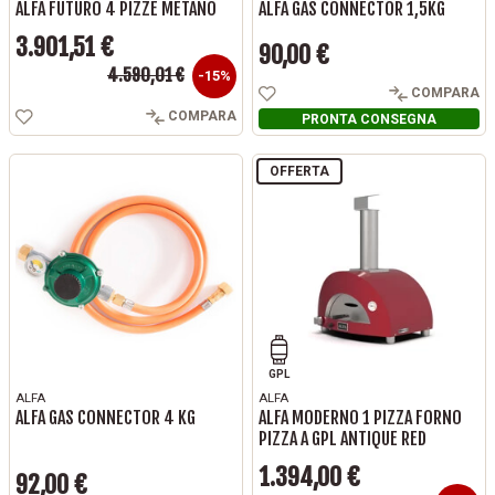
ALFA FUTURO 4 PIZZE METANO
ALFA GAS CONNECTOR 1,5KG
3.901,51 €
90,00 €
Prezzo base
Prezzo
4.590,01 €
Prezzo
-15%
COMPARA
COMPARA
PRONTA CONSEGNA
OFFERTA
GPL
ALFA
ALFA
ALFA GAS CONNECTOR 4 KG
ALFA MODERNO 1 PIZZA FORNO
PIZZA A GPL ANTIQUE RED
1.394,00 €
92,00 €
Prezzo base
Prezzo