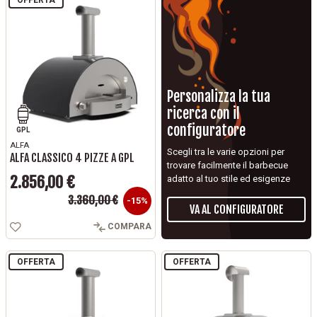
Personalizza la tua
ricerca con il
configuratore
GPL
ALFA
Scegli tra le varie opzioni per
ALFA CLASSICO 4 PIZZE A GPL
trovare facilmente il barbecue
2.856,00 €
adatto al tuo stile ed esigenze
Prezzo base
3.360,00 €
Prezzo
-15%
VA AL CONFIGURATORE
COMPARA
OFFERTA
OFFERTA