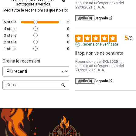
seguito ad un'esperienza del
sottoposte a verifica
27/3/2021
di
A.A.
Vedi tutte le recensioni su questo sito
Utile
(0)
Segnala
5
stelle
2
4
stelle
0
3
stelle
0
5
/
5
2
stelle
0
Recensione verificata
1
stella
0
Il top, non ve ne pentirete
Ordina le recensioni
Recensione del
3/3/2020
, in
seguito ad un'esperienza del
21/2/2020
di
A.A.
Utile
(0)
Segnala