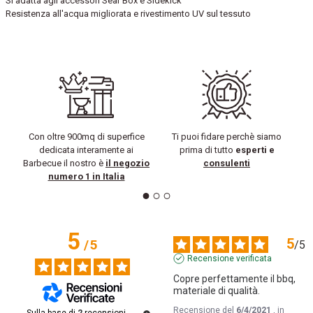
Si adatta agli accessori Sear Box e Sidekick
Resistenza all'acqua migliorata e rivestimento UV sul tessuto
Con oltre 900mq di superfice
Ti puoi fidare perchè siamo
dedicata interamente ai
prima di tutto
esperti e
Barbecue il nostro è
il negozio
consulenti
numero 1 in Italia
5
5
/
5
/
5
Recensione verificata
Copre perfettamente il bbq, 
materiale di qualità.
Recensione del
6/4/2021
, in
Sulla base di
2
recensioni