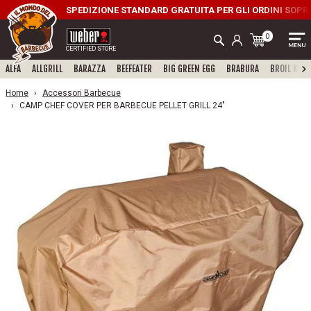
SPEDIZIONE STANDARD GRATUITA PER GLI ORDINI SOPRA I
0
CERTIFIED STORE
ALFA
ALLGRILL
BARAZZA
BEEFEATER
BIG GREEN EGG
BRABURA
BROIL KING
Home
Accessori Barbecue
CAMP CHEF COVER PER BARBECUE PELLET GRILL 24"