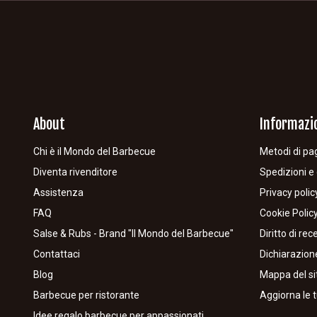
About
Informazi
Chi è il Mondo del Barbecue
Metodi di p
Diventa rivenditore
Spedizioni 
Assistenza
Privacy polic
FAQ
Cookie Polic
Salse & Rubs - Brand "Il Mondo del Barbecue"
Diritto di re
Contattaci
Dichiarazione
Blog
Mappa del si
Barbecue per ristorante
Aggiorna le 
Idee regalo barbecue per appassionati