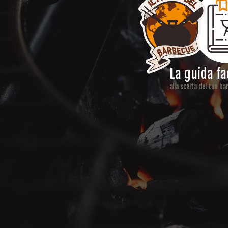
La guida fa
alla scelta del tuo b