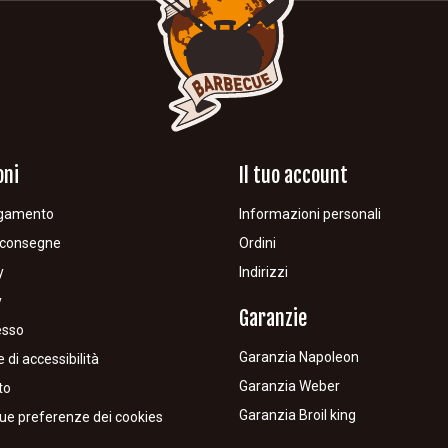
oni
Il tuo account
agamento
Informazioni personali
e consegne
Ordini
y
Indirizzi
y
Garanzie
cesso
Garanzia Napoleon
 di accessibilità
Garanzia Weber
to
Garanzia Broil king
tue preferenze dei cookies