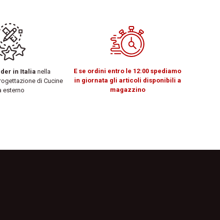
E se ordini entro le 12:00 spediamo
er in Italia
nella
in giornata gli articoli disponibili a
rogettazione di Cucine
magazzino
 esterno