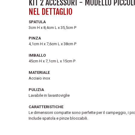
KIT 2 ACCESSORI - MODELLO PICCOL
NEL DETTAGLIO
SPATULA
3cm H x 8,4cm L x 35,5cm P
PINZA
4,1cm H x 7,6cm L x 38cm P
IMBALLO
45cm H x 7,1cm L x 15cm P
MATERIALE
Acciaio inox
PULIZIA
Lavabile in lavastoviglie
CARATTERISTICHE
Le dimensioni compatte sono perfette per il campeggio, i picni
Include spatola e pinze bloccabili.