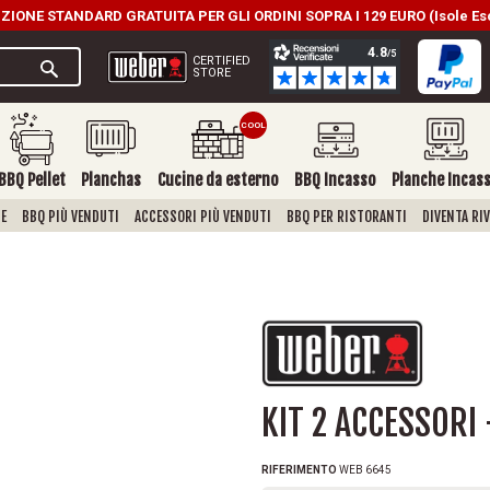
ZIONE STANDARD GRATUITA PER GLI ORDINI SOPRA I 129 EURO (Isole Es
CERTIFIED
STORE
BBQ Pellet
Planchas
Cucine da esterno
BBQ Incasso
Planche Incas
E
BBQ PIÙ VENDUTI
ACCESSORI PIÙ VENDUTI
BBQ PER RISTORANTI
DIVENTA RI
KIT 2 ACCESSORI
RIFERIMENTO
WEB 6645