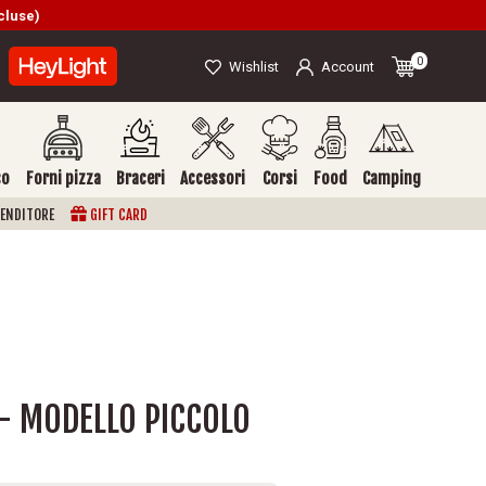
cluse)
0
Wishlist
Account
so
Forni pizza
Braceri
Accessori
Corsi
Food
Camping
VENDITORE
GIFT
CARD
 - MODELLO PICCOLO