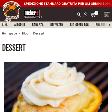
SPEDIZIONE STANDARD GRATUITA PER GLI ORDINI SOPRA I
0
CERTIFIED STORE
ALFA
ALLGRILL
BARAZZA
BEEFEATER
BIG GREEN EGG
BRABURA
Homepage
Blog
Dessert
DESSERT